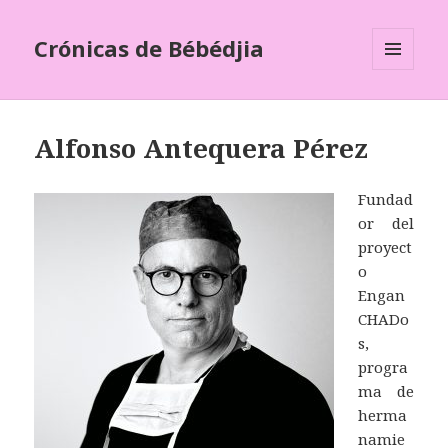
Crónicas de Bébédjia
MENÚ
Y
WIDGETS
Alfonso Antequera Pérez
Fundad
or del
proyect
o
Engan
CHADo
s,
progra
ma de
herma
namie